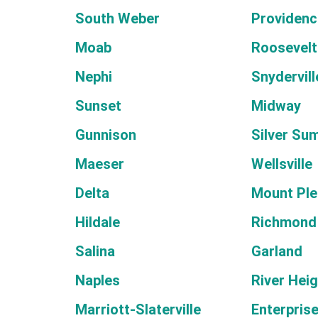
South Weber
Providenc
Moab
Roosevelt
Nephi
Snydervill
Sunset
Midway
Gunnison
Silver Su
Maeser
Wellsville
Delta
Mount Ple
Hildale
Richmond
Salina
Garland
Naples
River Hei
Marriott-Slaterville
Enterpris