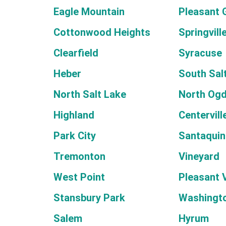
Eagle Mountain
Pleasant 
Cottonwood Heights
Springvill
Clearfield
Syracuse
Heber
South Sal
North Salt Lake
North Og
Highland
Centervill
Park City
Santaquin
Tremonton
Vineyard
West Point
Pleasant 
Stansbury Park
Washingto
Salem
Hyrum