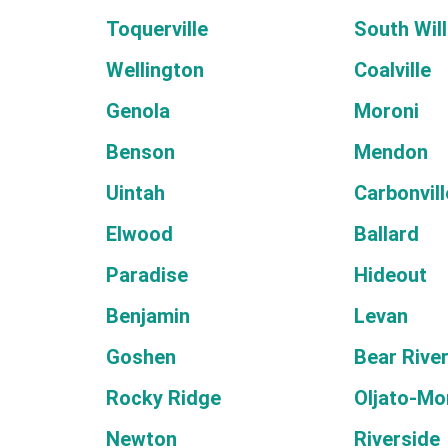
Toquerville
South Wil
Wellington
Coalville
Genola
Moroni
Benson
Mendon
Uintah
Carbonvill
Elwood
Ballard
Paradise
Hideout
Benjamin
Levan
Goshen
Bear River
Rocky Ridge
Oljato-Mo
Newton
Riverside