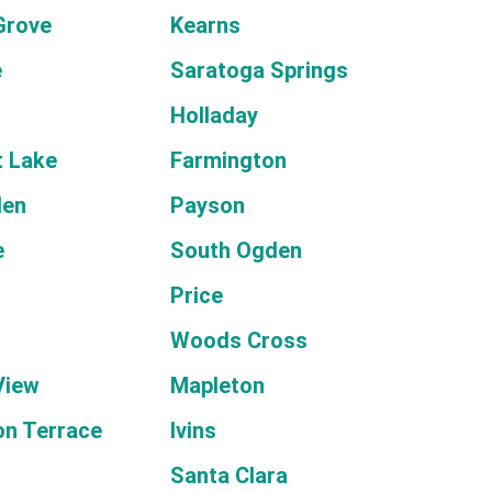
Grove
Kearns
e
Saratoga Springs
Holladay
t Lake
Farmington
den
Payson
e
South Ogden
Price
Woods Cross
View
Mapleton
n Terrace
Ivins
Santa Clara