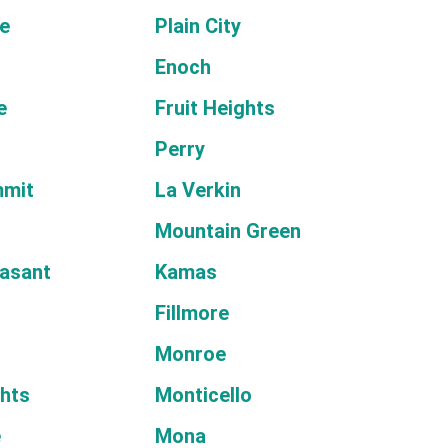
e
Plain City
Enoch
e
Fruit Heights
Perry
mmit
La Verkin
Mountain Green
asant
Kamas
Fillmore
Monroe
ghts
Monticello
e
Mona