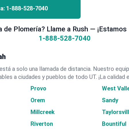
a:
1-888-528-7040
 de Plomería? Llame a Rush — ¡Estamos 
1-888-528-7040
ah
stá a solo una llamada de distancia. Nuestro equi
ables a ciudades y pueblos de todo UT. ¡La calidad
Provo
West Valle
Orem
Sandy
Millcreek
Taylorsvil
Riverton
Bountiful