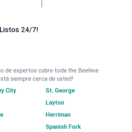
Listos 24/7!
po de expertos cubre toda the Beehive
 está siempre cerca de usted!
y City
St. George
Layton
le
Herriman
Spanish Fork