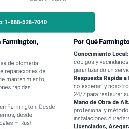
o:
1-888-528-7040
n Farmington,
Por Qué Farmingto
Conocimiento Local:
códigos y vecindarios
esa de plomería
garantizando un servi
te reparaciones de
Respuesta Rápida a
 de mantenimiento,
no esperan, y nosotr
ones rápidas,
24/7 para restaurar s
Mano de Obra de Alt
 en Farmington. Desde
profesional y método
dernos, desde
instalaciones durader
ocales — Rush
Licenciados, Asegu