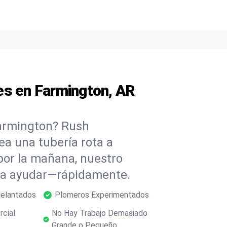
es en Farmington, AR
Farmington? Rush
ea una tubería rota a
or la mañana, nuestro
ara ayudar—rápidamente.
delantados
Plomeros Experimentados
rcial
No Hay Trabajo Demasiado
Grande o Pequeño