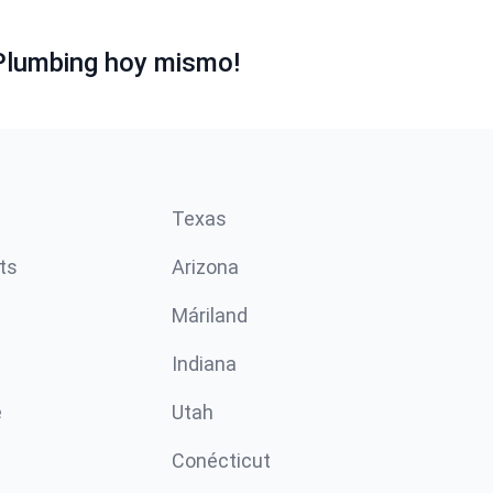
Plumbing hoy mismo!
Texas
ts
Arizona
Máriland
Indiana
e
Utah
Conécticut