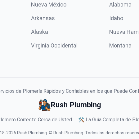
Nueva México
Alabama
Arkansas
Idaho
Alaska
Nueva Ham
Virginia Occidental
Montana
vicios de Plomería Rápidos y Confiables en los que Puede Con
Rush Plumbing
Plomero Correcto Cerca de Usted
🛠️ La Guía Completa de Plo
18-
2026
Rush Plumbing
.
© Rush Plumbing. Todos los derechos reserv