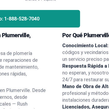
o:
1-888-528-7040
 Plumerville,
Por Qué Plumervill
Conocimiento Local:
códigos y vecindarios
esa de plomería
un servicio preciso p
te reparaciones de
Respuesta Rápida a
 de mantenimiento,
no esperan, y nosotr
ones rápidas,
24/7 para restaurar s
Mano de Obra de Alt
en Plumerville. Desde
profesional y método
dernos, desde
instalaciones durader
ocales — Rush
Licenciados, Asegu