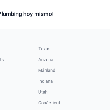
Plumbing hoy mismo!
Texas
ts
Arizona
Máriland
Indiana
e
Utah
Conécticut