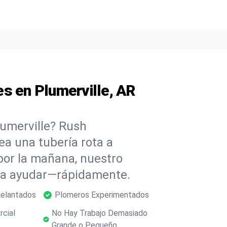
s en Plumerville, AR
lumerville? Rush
ea una tubería rota a
or la mañana, nuestro
ara ayudar—rápidamente.
delantados
Plomeros Experimentados
rcial
No Hay Trabajo Demasiado
Grande o Pequeño