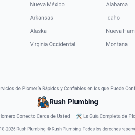
Nueva México
Alabama
Arkansas
Idaho
Alaska
Nueva Ham
Virginia Occidental
Montana
vicios de Plomería Rápidos y Confiables en los que Puede Con
Rush Plumbing
Plomero Correcto Cerca de Usted
🛠️ La Guía Completa de Plo
18-
2026
Rush Plumbing
.
© Rush Plumbing. Todos los derechos reserv