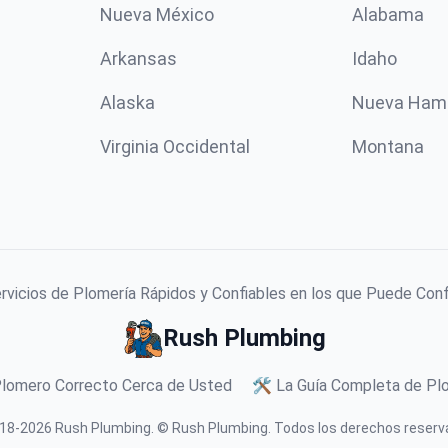
Nueva México
Alabama
Arkansas
Idaho
Alaska
Nueva Ham
Virginia Occidental
Montana
vicios de Plomería Rápidos y Confiables en los que Puede Con
Rush Plumbing
Plomero Correcto Cerca de Usted
🛠️ La Guía Completa de Plo
18-
2026
Rush Plumbing
.
© Rush Plumbing. Todos los derechos reserv