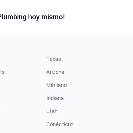
Plumbing hoy mismo!
Texas
ts
Arizona
Máriland
Indiana
e
Utah
Conécticut