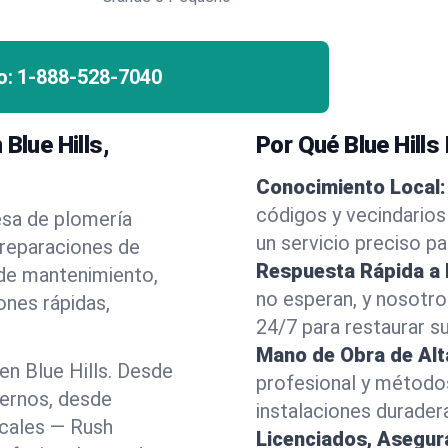
o:
1-888-528-7040
Blue Hills,
Por Qué Blue Hills
Conocimiento Local:
códigos y vecindarios
esa de plomería
un servicio preciso p
 reparaciones de
Respuesta Rápida a
 de mantenimiento,
no esperan, y nosotr
ones rápidas,
24/7 para restaurar s
Mano de Obra de Alt
n Blue Hills. Desde
profesional y método
dernos, desde
instalaciones durader
ocales — Rush
Licenciados, Asegu