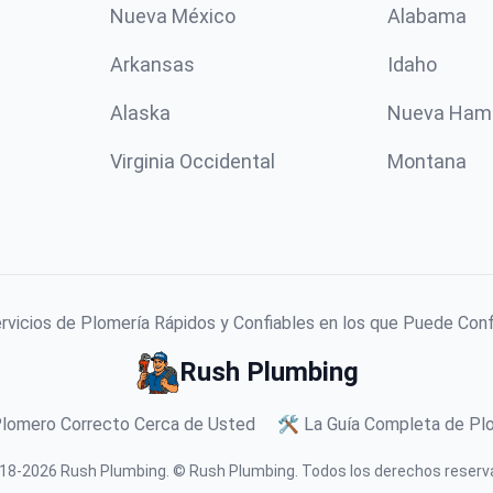
Nueva México
Alabama
Arkansas
Idaho
Alaska
Nueva Ham
Virginia Occidental
Montana
vicios de Plomería Rápidos y Confiables en los que Puede Con
Rush Plumbing
Plomero Correcto Cerca de Usted
🛠️ La Guía Completa de Plo
18-
2026
Rush Plumbing
.
© Rush Plumbing. Todos los derechos reserv