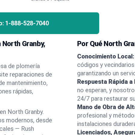
o:
1-888-528-7040
n North Granby,
Por Qué North Gra
Conocimiento Local:
códigos y vecindarios
esa de plomería
garantizando un servi
site reparaciones de
Respuesta Rápida a
 de mantenimiento,
no esperan, y nosotr
ones rápidas,
24/7 para restaurar s
Mano de Obra de Alt
en North Granby.
profesional y método
los modernos, desde
instalaciones durader
ocales — Rush
Licenciados, Asegu