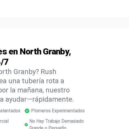
es en North Granby,
4/7
orth Granby? Rush
ea una tubería rota a
or la mañana, nuestro
ara ayudar—rápidamente.
delantados
Plomeros Experimentados
rcial
No Hay Trabajo Demasiado
Grande o Pequeño