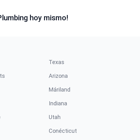
Plumbing hoy mismo!
Texas
ts
Arizona
Máriland
Indiana
e
Utah
Conécticut