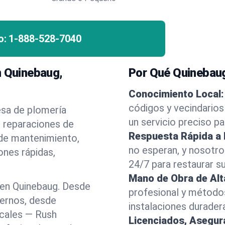
o:
1-888-528-7040
n Quinebaug,
Por Qué Quinebaug
Conocimiento Local:
códigos y vecindarios
esa de plomería
un servicio preciso p
e reparaciones de
Respuesta Rápida a
 de mantenimiento,
no esperan, y nosotr
ones rápidas,
24/7 para restaurar s
Mano de Obra de Alt
 en Quinebaug. Desde
profesional y método
dernos, desde
instalaciones durader
ocales — Rush
Licenciados, Asegu