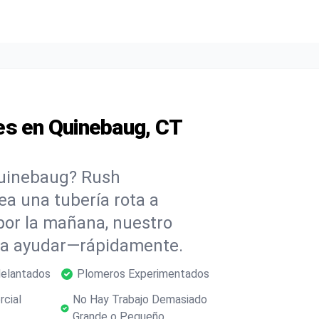
es en Quinebaug, CT
Quinebaug? Rush
ea una tubería rota a
or la mañana, nuestro
ara ayudar—rápidamente.
delantados
Plomeros Experimentados
rcial
No Hay Trabajo Demasiado
Grande o Pequeño