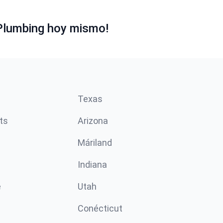
Plumbing hoy mismo!
Texas
ts
Arizona
Máriland
Indiana
e
Utah
Conécticut