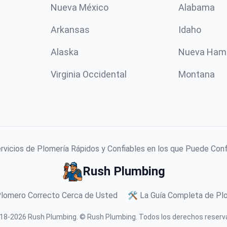
Nueva México
Alabama
Arkansas
Idaho
Alaska
Nueva Ham
Virginia Occidental
Montana
vicios de Plomería Rápidos y Confiables en los que Puede Con
Rush Plumbing
Plomero Correcto Cerca de Usted
🛠️ La Guía Completa de Plo
18-
2026
Rush Plumbing
.
© Rush Plumbing. Todos los derechos reserv