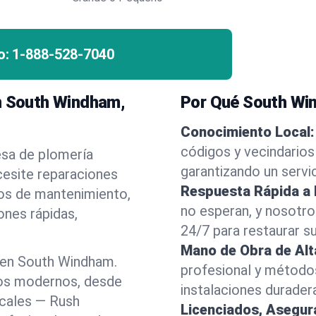
o:
1-888-528-7040
en South Windham,
Por Qué South Win
Conocimiento Local:
códigos y vecindario
esa de plomería
garantizando un servi
cesite reparaciones
Respuesta Rápida a
ios de mantenimiento,
no esperan, y nosotr
ones rápidas,
24/7 para restaurar s
Mano de Obra de Alt
 en South Windham.
profesional y método
los modernos, desde
instalaciones durader
ocales — Rush
Licenciados, Asegu