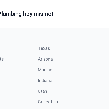
Plumbing hoy mismo!
Texas
ts
Arizona
Máriland
Indiana
e
Utah
Conécticut