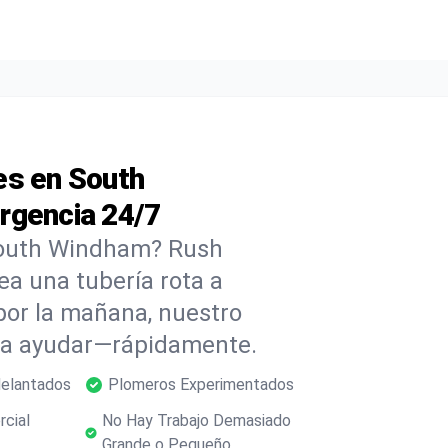
es en South
rgencia 24/7
South Windham? Rush
ea una tubería rota a
or la mañana, nuestro
ara ayudar—rápidamente.
delantados
Plomeros Experimentados
rcial
No Hay Trabajo Demasiado
Grande o Pequeño