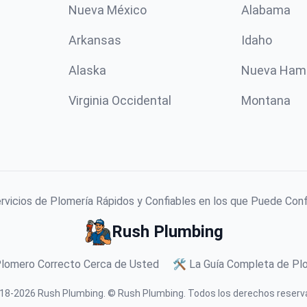
Nueva México
Alabama
Arkansas
Idaho
Alaska
Nueva Ham
Virginia Occidental
Montana
vicios de Plomería Rápidos y Confiables en los que Puede Con
Rush Plumbing
Plomero Correcto Cerca de Usted
🛠️ La Guía Completa de Plo
18-
2026
Rush Plumbing
.
© Rush Plumbing. Todos los derechos reserv