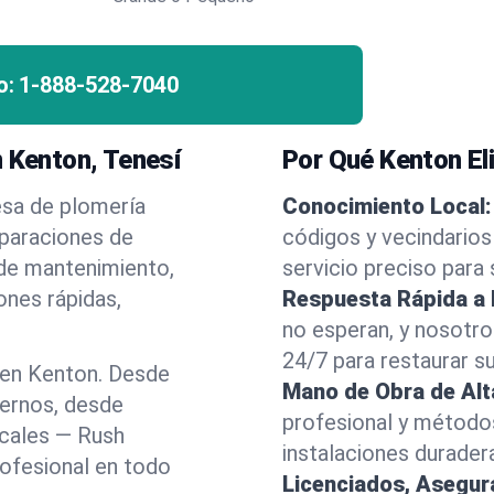
o:
1-888-528-7040
n Kenton, Tenesí
Por Qué Kenton El
esa de plomería
Conocimiento Local:
eparaciones de
códigos y vecindarios
 de mantenimiento,
servicio preciso para
ones rápidas,
Respuesta Rápida a
no esperan, y nosotr
24/7 para restaurar s
 en Kenton. Desde
Mano de Obra de Alt
dernos, desde
profesional y método
ocales — Rush
instalaciones durader
rofesional en todo
Licenciados, Asegu