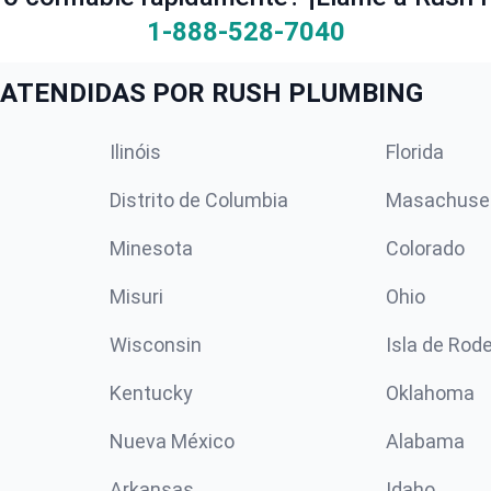
1-888-528-7040
ATENDIDAS POR RUSH PLUMBING
Ilinóis
Florida
Distrito de Columbia
Masachuse
Minesota
Colorado
Misuri
Ohio
Wisconsin
Isla de Rod
Kentucky
Oklahoma
Nueva México
Alabama
Arkansas
Idaho