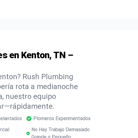
es en Kenton, TN –
Kenton? Rush Plumbing
ubería rota a medianoche
, nuestro equipo
dar—rápidamente.
delantados
Plomeros Experimentados
rcial
No Hay Trabajo Demasiado
Grande o Pequeño