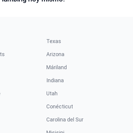
Texas
ts
Arizona
Máriland
Indiana
e
Utah
Conécticut
Carolina del Sur
Misisipi