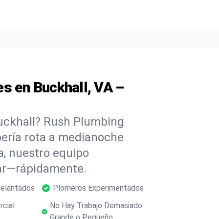
s en Buckhall, VA –
Buckhall? Rush Plumbing
ubería rota a medianoche
, nuestro equipo
dar—rápidamente.
delantados
Plomeros Experimentados
rcial
No Hay Trabajo Demasiado
Grande o Pequeño