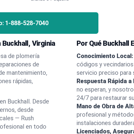
o:
1-888-528-7040
Buckhall, Virginia
Por Qué Buckhall 
esa de plomería
Conocimiento Local:
reparaciones de
códigos y vecindarios
 de mantenimiento,
servicio preciso para
ones rápidas,
Respuesta Rápida a
no esperan, y nosotr
24/7 para restaurar s
en Buckhall. Desde
Mano de Obra de Alt
dernos, desde
profesional y método
ocales — Rush
instalaciones durader
rofesional en todo
Licenciados, Asegu