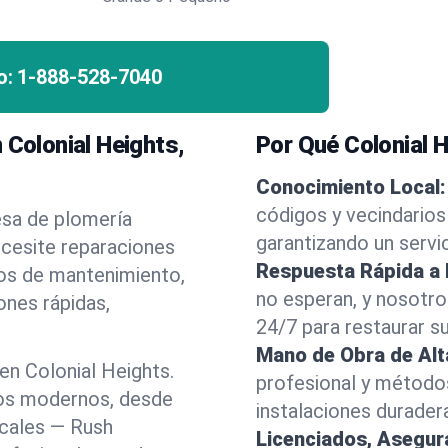
o:
1-888-528-7040
 Colonial Heights,
Por Qué Colonial 
Conocimiento Local:
códigos y vecindarios
esa de plomería
garantizando un servi
ecesite reparaciones
Respuesta Rápida a
ios de mantenimiento,
no esperan, y nosotr
ones rápidas,
24/7 para restaurar s
Mano de Obra de Alt
n Colonial Heights.
profesional y método
los modernos, desde
instalaciones durader
ocales — Rush
Licenciados, Asegu