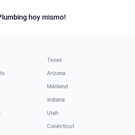
Plumbing hoy mismo!
Texas
ts
Arizona
Máriland
Indiana
e
Utah
Conécticut