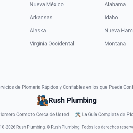
Nueva México
Alabama
Arkansas
Idaho
Alaska
Nueva Ham
Virginia Occidental
Montana
vicios de Plomería Rápidos y Confiables en los que Puede Con
Rush Plumbing
Plomero Correcto Cerca de Usted
🛠️ La Guía Completa de Plo
18-
2026
Rush Plumbing
.
© Rush Plumbing. Todos los derechos reserv