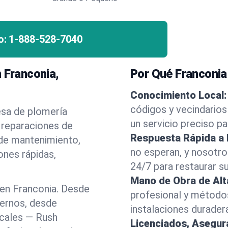
o:
1-888-528-7040
 Franconia,
Por Qué Franconia
Conocimiento Local:
códigos y vecindarios
esa de plomería
un servicio preciso p
 reparaciones de
Respuesta Rápida a
 de mantenimiento,
no esperan, y nosotr
ones rápidas,
24/7 para restaurar s
Mano de Obra de Alt
en Franconia. Desde
profesional y método
dernos, desde
instalaciones durader
ocales — Rush
Licenciados, Asegu