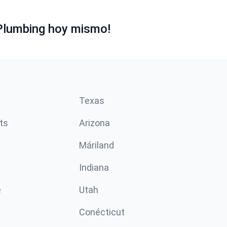
Plumbing hoy mismo!
Texas
ts
Arizona
Máriland
Indiana
e
Utah
Conécticut