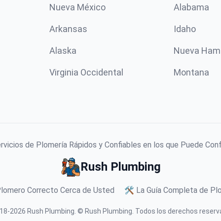
Nueva México
Alabama
Arkansas
Idaho
Alaska
Nueva Ham
Virginia Occidental
Montana
vicios de Plomería Rápidos y Confiables en los que Puede Con
Rush Plumbing
Plomero Correcto Cerca de Usted
🛠️ La Guía Completa de Plo
18-
2026
Rush Plumbing
.
© Rush Plumbing. Todos los derechos reserv