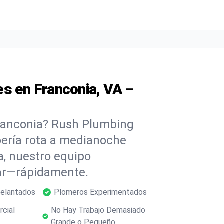
s en Franconia, VA –
Franconia? Rush Plumbing
ubería rota a medianoche
, nuestro equipo
dar—rápidamente.
delantados
Plomeros Experimentados
rcial
No Hay Trabajo Demasiado
Grande o Pequeño