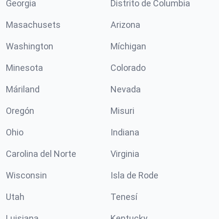
Georgia
Distrito de Columbia
Masachusets
Arizona
Washington
Míchigan
Minesota
Colorado
Máriland
Nevada
Oregón
Misuri
Ohio
Indiana
Carolina del Norte
Virginia
Wisconsin
Isla de Rode
Utah
Tenesí
Luisiana
Kentucky