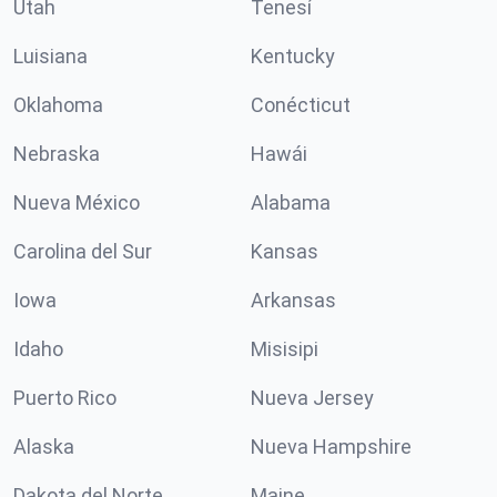
Utah
Tenesí
Luisiana
Kentucky
Oklahoma
Conécticut
Nebraska
Hawái
Nueva México
Alabama
Carolina del Sur
Kansas
Iowa
Arkansas
Idaho
Misisipi
Puerto Rico
Nueva Jersey
Alaska
Nueva Hampshire
Dakota del Norte
Maine